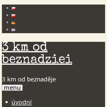
Skip
to
content
3 km od
beznadziei
3 km od beznaděje
menu
úvodní