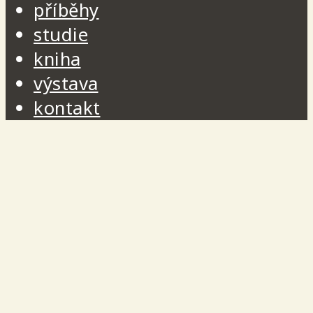
příběhy
studie
kniha
výstava
kontakt