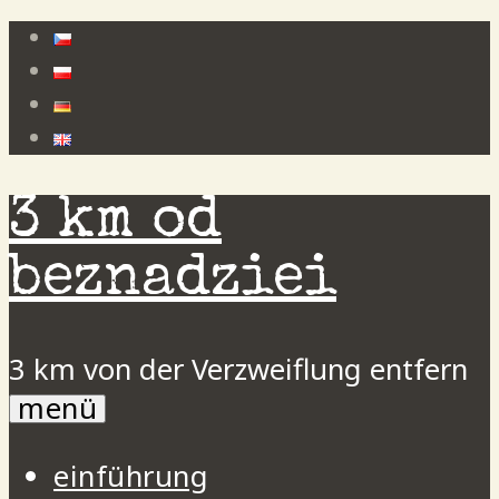
Zum
Inhalt
springen
3 km od
beznadziei
3 km von der Verzweiflung entfern
menü
einführung