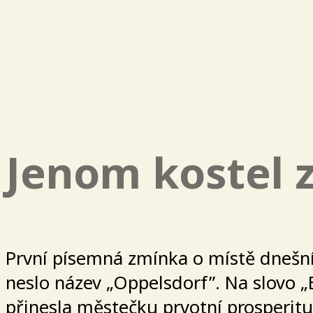
Jenom kostel 
První písemná zmínka o místě dnešní
neslo název „Oppelsdorf”. Na slovo „B
přinesla městečku prvotní prosperitu