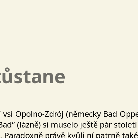
zůstane
 vsi Opolno-Zdrój (německy Bad Oppels
ad” (lázně) si muselo ještě pár stolet
. Paradoxně právě kvůli ní patrně také