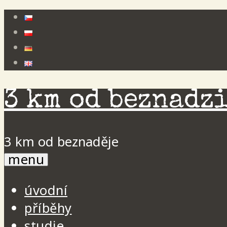
Skip
to
content
3 km od beznadz
3 km od beznaděje
menu
úvodní
příběhy
studie