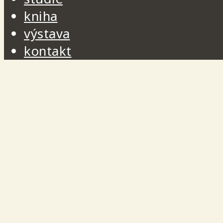
kniha
výstava
kontakt