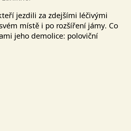
eří jezdili za zdejšími léčivými
svém místě i po rozšíření jámy. Co
ami jeho demolice: poloviční